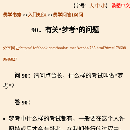
【字号：
大
中
小
】
繁體中文
佛学书籍
>>
入门知识
>>
佛学问答166问
90．有关“梦考”的问题
分享网址:
http://f.fofabook.com/book/rumen/wenda/735.html?tim=178608
9646827
问 90：
请问卢台长，什么样的考试叫做“梦
考”？
答 90：
梦考中什么样的考试都有，一般要在这个人许
愿持戒后才会有梦考。在我们修行的过程中，