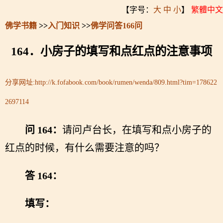
【字号：
大
中
小
】
繁體中文
佛学书籍
>>
入门知识
>>
佛学问答166问
164．小房子的填写和点红点的注意事项
分享网址:
http://k.fofabook.com/book/rumen/wenda/809.html?tim=178622
2697114
问 164：
请问卢台长，在填写和点小房子的
红点的时候，有什么需要注意的吗？
答 164：
填写：